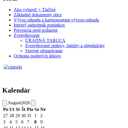
Ako vybaviť + Tlačivá
Základné dokumenty obce
Vývoz odpadu a harmonogram vývozu odpadu
Interný sadzobník poplatkov
Prevencia pred požiarmi
Zverejňovanie
ÚRADNÁ TABUĽA
Zverejňované zmluvy, faktúry a objednávky
Verejné obstarávanie
Ochrana osobných údajov
Kalendár
August
2026
Po
Ut
St
Št
Pia
So
Ne
27
28
29
30
31
1
2
3
4
5
6
7
8
9