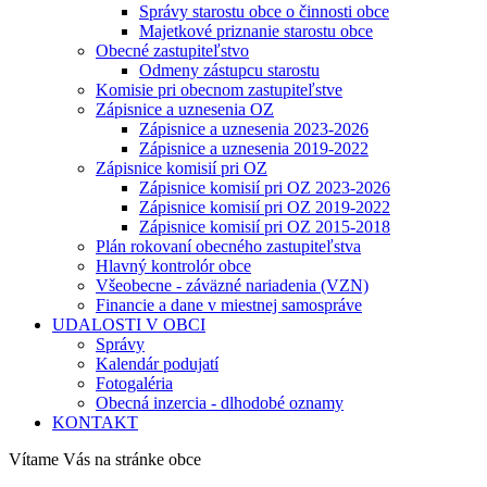
Správy starostu obce o činnosti obce
Majetkové priznanie starostu obce
Obecné zastupiteľstvo
Odmeny zástupcu starostu
Komisie pri obecnom zastupiteľstve
Zápisnice a uznesenia OZ
Zápisnice a uznesenia 2023-2026
Zápisnice a uznesenia 2019-2022
Zápisnice komisií pri OZ
Zápisnice komisií pri OZ 2023-2026
Zápisnice komisií pri OZ 2019-2022
Zápisnice komisií pri OZ 2015-2018
Plán rokovaní obecného zastupiteľstva
Hlavný kontrolór obce
Všeobecne - záväzné nariadenia (VZN)
Financie a dane v miestnej samospráve
UDALOSTI V OBCI
Správy
Kalendár podujatí
Fotogaléria
Obecná inzercia - dlhodobé oznamy
KONTAKT
Vítame Vás na stránke obce