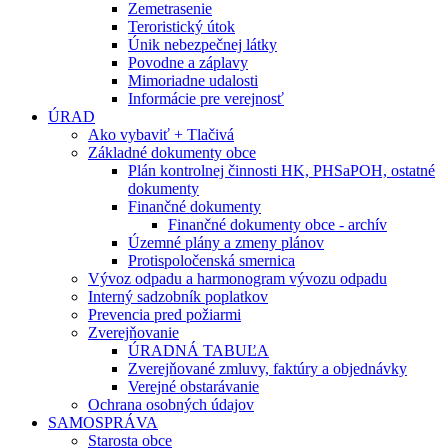
Zemetrasenie
Teroristický útok
Únik nebezpečnej látky
Povodne a záplavy
Mimoriadne udalosti
Informácie pre verejnosť
ÚRAD
Ako vybaviť + Tlačivá
Základné dokumenty obce
Plán kontrolnej činnosti HK, PHSaPOH, ostatné
dokumenty
Finančné dokumenty
Finančné dokumenty obce - archív
Územné plány a zmeny plánov
Protispoločenská smernica
Vývoz odpadu a harmonogram vývozu odpadu
Interný sadzobník poplatkov
Prevencia pred požiarmi
Zverejňovanie
ÚRADNÁ TABUĽA
Zverejňované zmluvy, faktúry a objednávky
Verejné obstarávanie
Ochrana osobných údajov
SAMOSPRÁVA
Starosta obce