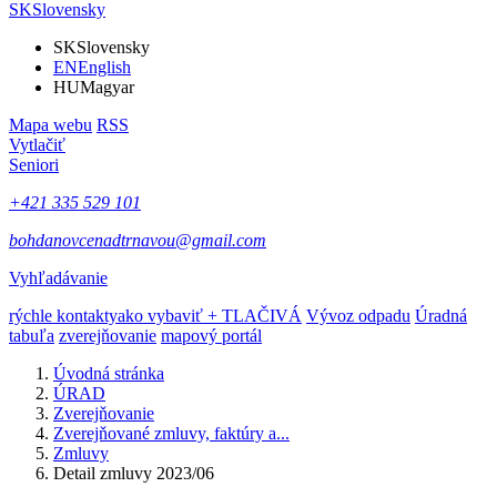
SK
Slovensky
SK
Slovensky
EN
English
HU
Magyar
Mapa webu
RSS
Vytlačiť
Seniori
+421 335 529 101
bohdanovcenadtrnavou@gmail.com
Vyhľadávanie
rýchle kontakty
ako vybaviť + TLAČIVÁ
Vývoz odpadu
Úradná
tabuľa
zverejňovanie
mapový portál
Úvodná stránka
ÚRAD
Zverejňovanie
Zverejňované zmluvy, faktúry a...
Zmluvy
Detail zmluvy 2023/06