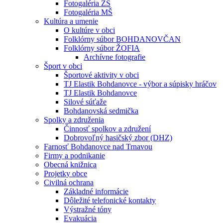
Fotogaléria ZŠ
Fotogaléria MŠ
Kultúra a umenie
O kultúre v obci
Folklórny súbor BOHDANOVČAN
Folklórny súbor ŽOFIA
Archívne fotografie
Šport v obci
Športové aktivity v obci
TJ Elastik Bohdanovce - výbor a súpisky hráčov
TJ Elastik Bohdanovce
Silové súťaže
Bohdanovská sedmička
Spolky a združenia
Činnosť spolkov a združení
Dobrovoľný hasičský zbor (DHZ)
Farnosť Bohdanovce nad Trnavou
Firmy a podnikanie
Obecná knižnica
Projetky obce
Civilná ochrana
Základné informácie
Dôležité telefonické kontakty
Výstražné tóny
Evakuácia