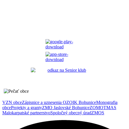
VZN obce
Zápisnice a uznesenia OZ
OIK Bohunice
Monografia
obce
Projekty a granty
ZMO Jaslovské Bohunice
ZOMOT
MAS
Malokarpatské partnerstvo
Spoločný obecný úrad
ZMOS