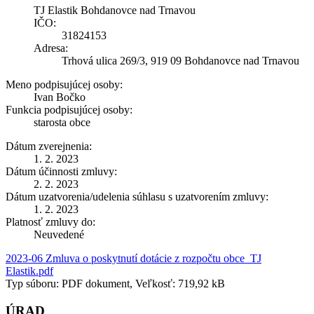
TJ Elastik Bohdanovce nad Trnavou
IČO:
31824153
Adresa:
Trhová ulica 269/3, 919 09 Bohdanovce nad Trnavou
Meno podpisujúcej osoby:
Ivan Bočko
Funkcia podpisujúcej osoby:
starosta obce
Dátum zverejnenia:
1. 2. 2023
Dátum účinnosti zmluvy:
2. 2. 2023
Dátum uzatvorenia/udelenia súhlasu s uzatvorením zmluvy:
1. 2. 2023
Platnosť zmluvy do:
Neuvedené
2023-06 Zmluva o poskytnutí dotácie z rozpočtu obce_TJ
Elastik.pdf
Typ súboru: PDF dokument, Veľkosť: 719,92 kB
ÚRAD