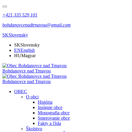
+421 335 529 101
bohdanovcenadtrnavou@gmail.com
SK
Slovensky
SK
Slovensky
EN
English
HU
Magyar
Bohdanovce nad Trnavou
Bohdanovce nad Trnavou
OBEC
O obci
História
Insígnie obce
Monografia obce
Smerovanie obce
Fakty a čísla
Školstvo