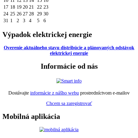
10
11
12
13
14
15
16
17
18
19
20
21
22
23
24
25
26
27
28
29
30
31
1
2
3
4
5
6
Výpadok elektrickej energie
Overenie aktuálneho stavu distribúcie a plánovaných odstávok
elektrickej energie
Informácie od nás
Dostávajte
informácie z nášho webu
prostredníctvom e-mailov
Chcem sa zaregistrovať
Mobilná aplikácia