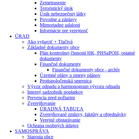
Zemetrasenie
Teroristický útok
Únik nebezpečnej látky
Povodne a záplavy
Mimoriadne udalosti
Informácie pre verejnosť
ÚRAD
Ako vybaviť + Tlačivá
Základné dokumenty obce
Plán kontrolnej činnosti HK, PHSaPOH, ostatné
dokumenty
Finančné dokumenty
Finančné dokumenty obce - archív
Územné plány a zmeny plánov
Protispoločenská smernica
Vývoz odpadu a harmonogram vývozu odpadu
Interný sadzobník poplatkov
Prevencia pred požiarmi
Zverejňovanie
ÚRADNÁ TABUĽA
Zverejňované zmluvy, faktúry a objednávky
Verejné obstarávanie
Ochrana osobných údajov
SAMOSPRÁVA
Starosta obce