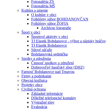
Fotogaléria ZŠ
Fotogaléria MŠ
Kultúra a umenie
O kultúre v obci
Folklórny súbor BOHDANOVČAN
Folklórny súbor ŽOFIA
Archívne fotografie
Šport v obci
Športové aktivity v obci
TJ Elastik Bohdanovce - výbor a súpisky hráčov
TJ Elastik Bohdanovce
Silové súťaže
Bohdanovská sedmička
Spolky a združenia
Činnosť spolkov a združení
Dobrovoľný hasičský zbor (DHZ)
Farnosť Bohdanovce nad Trnavou
Firmy a podnikanie
Obecná knižnica
Projetky obce
Civilná ochrana
Základné informácie
Dôležité telefonické kontakty
Výstražné tóny
Evakuácia