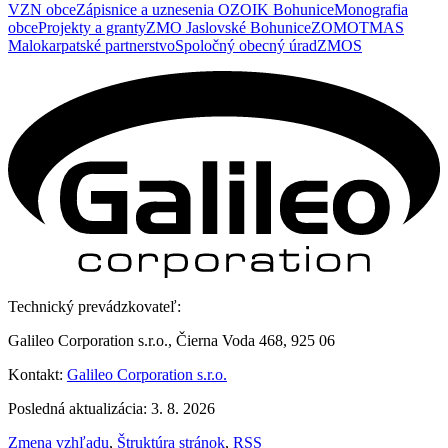
VZN obce
Zápisnice a uznesenia OZ
OIK Bohunice
Monografia
obce
Projekty a granty
ZMO Jaslovské Bohunice
ZOMOT
MAS
Malokarpatské partnerstvo
Spoločný obecný úrad
ZMOS
Technický prevádzkovateľ:
Galileo Corporation s.r.o., Čierna Voda 468, 925 06
Kontakt:
Galileo Corporation s.r.o.
Posledná aktualizácia: 3. 8. 2026
Zmena vzhľadu
,
Štruktúra stránok
,
RSS