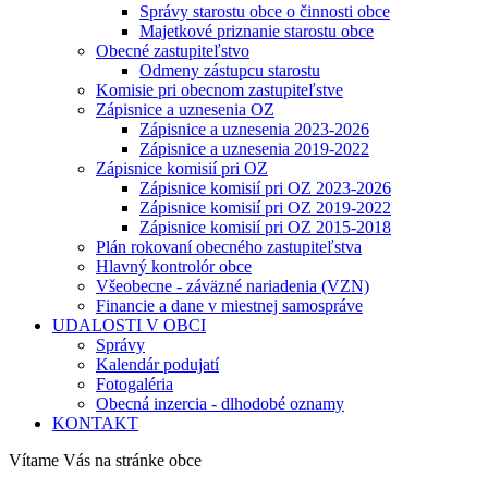
Správy starostu obce o činnosti obce
Majetkové priznanie starostu obce
Obecné zastupiteľstvo
Odmeny zástupcu starostu
Komisie pri obecnom zastupiteľstve
Zápisnice a uznesenia OZ
Zápisnice a uznesenia 2023-2026
Zápisnice a uznesenia 2019-2022
Zápisnice komisií pri OZ
Zápisnice komisií pri OZ 2023-2026
Zápisnice komisií pri OZ 2019-2022
Zápisnice komisií pri OZ 2015-2018
Plán rokovaní obecného zastupiteľstva
Hlavný kontrolór obce
Všeobecne - záväzné nariadenia (VZN)
Financie a dane v miestnej samospráve
UDALOSTI V OBCI
Správy
Kalendár podujatí
Fotogaléria
Obecná inzercia - dlhodobé oznamy
KONTAKT
Vítame Vás na stránke obce