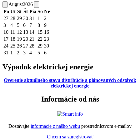
August
2026
Po
Ut
St
Št
Pia
So
Ne
27
28
29
30
31
1
2
3
4
5
6
7
8
9
10
11
12
13
14
15
16
17
18
19
20
21
22
23
24
25
26
27
28
29
30
31
1
2
3
4
5
6
Výpadok elektrickej energie
Overenie aktuálneho stavu distribúcie a plánovaných odstávok
elektrickej energie
Informácie od nás
Dostávajte
informácie z nášho webu
prostredníctvom e-mailov
Chcem sa zaregistrovať