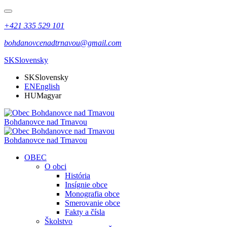
+421 335 529 101
bohdanovcenadtrnavou@gmail.com
SK
Slovensky
SK
Slovensky
EN
English
HU
Magyar
Bohdanovce nad Trnavou
Bohdanovce nad Trnavou
OBEC
O obci
História
Insígnie obce
Monografia obce
Smerovanie obce
Fakty a čísla
Školstvo