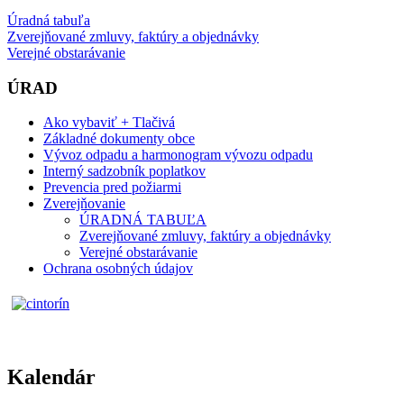
Úradná tabuľa
Zverejňované zmluvy, faktúry a objednávky
Verejné obstarávanie
ÚRAD
Ako vybaviť + Tlačivá
Základné dokumenty obce
Vývoz odpadu a harmonogram vývozu odpadu
Interný sadzobník poplatkov
Prevencia pred požiarmi
Zverejňovanie
ÚRADNÁ TABUĽA
Zverejňované zmluvy, faktúry a objednávky
Verejné obstarávanie
Ochrana osobných údajov
Kalendár