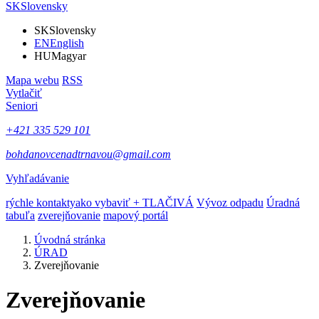
SK
Slovensky
SK
Slovensky
EN
English
HU
Magyar
Mapa webu
RSS
Vytlačiť
Seniori
+421 335 529 101
bohdanovcenadtrnavou@gmail.com
Vyhľadávanie
rýchle kontakty
ako vybaviť + TLAČIVÁ
Vývoz odpadu
Úradná
tabuľa
zverejňovanie
mapový portál
Úvodná stránka
ÚRAD
Zverejňovanie
Zverejňovanie