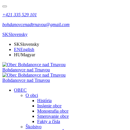
+421 335 529 101
bohdanovcenadtrnavou@gmail.com
SK
Slovensky
SK
Slovensky
EN
English
HU
Magyar
Bohdanovce nad Trnavou
Bohdanovce nad Trnavou
OBEC
O obci
História
Insígnie obce
Monografia obce
Smerovanie obce
Fakty a čísla
Školstvo