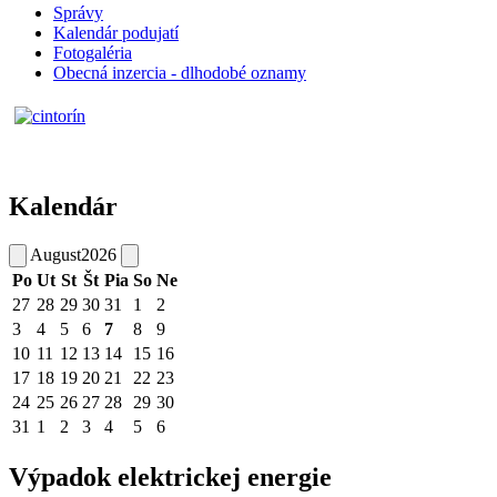
Správy
Kalendár podujatí
Fotogaléria
Obecná inzercia - dlhodobé oznamy
Kalendár
August
2026
Po
Ut
St
Št
Pia
So
Ne
27
28
29
30
31
1
2
3
4
5
6
7
8
9
10
11
12
13
14
15
16
17
18
19
20
21
22
23
24
25
26
27
28
29
30
31
1
2
3
4
5
6
Výpadok elektrickej energie