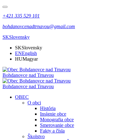
+421 335 529 101
bohdanovcenadtrnavou@gmail.com
SK
Slovensky
SK
Slovensky
EN
English
HU
Magyar
Bohdanovce nad Trnavou
Bohdanovce nad Trnavou
OBEC
O obci
História
Insígnie obce
Monografia obce
Smerovanie obce
Fakty a čísla
Školstvo