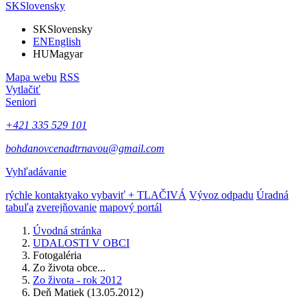
SK
Slovensky
SK
Slovensky
EN
English
HU
Magyar
Mapa webu
RSS
Vytlačiť
Seniori
+421 335 529 101
bohdanovcenadtrnavou@gmail.com
Vyhľadávanie
rýchle kontakty
ako vybaviť + TLAČIVÁ
Vývoz odpadu
Úradná
tabuľa
zverejňovanie
mapový portál
Úvodná stránka
UDALOSTI V OBCI
Fotogaléria
Zo života obce...
Zo života - rok 2012
Deň Matiek (13.05.2012)