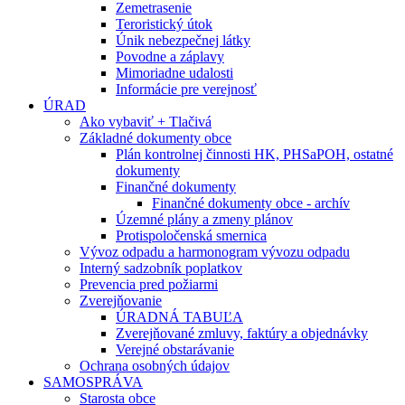
Zemetrasenie
Teroristický útok
Únik nebezpečnej látky
Povodne a záplavy
Mimoriadne udalosti
Informácie pre verejnosť
ÚRAD
Ako vybaviť + Tlačivá
Základné dokumenty obce
Plán kontrolnej činnosti HK, PHSaPOH, ostatné
dokumenty
Finančné dokumenty
Finančné dokumenty obce - archív
Územné plány a zmeny plánov
Protispoločenská smernica
Vývoz odpadu a harmonogram vývozu odpadu
Interný sadzobník poplatkov
Prevencia pred požiarmi
Zverejňovanie
ÚRADNÁ TABUĽA
Zverejňované zmluvy, faktúry a objednávky
Verejné obstarávanie
Ochrana osobných údajov
SAMOSPRÁVA
Starosta obce