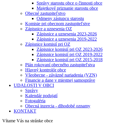
Správy starostu obce o činnosti obce
Majetkové priznanie starostu obce
Obecné zastupiteľstvo
Odmeny zástupcu starostu
Komisie pri obecnom zastupiteľstve
Zápisnice a uznesenia OZ
Zápisnice a uznesenia 2023-2026
Zápisnice a uznesenia 2019-2022
Zápisnice komisií pri OZ
Zápisnice komisií pri OZ 2023-2026
Zápisnice komisií pri OZ 2019-2022
Zápisnice komisií pri OZ 2015-2018
Plán rokovaní obecného zastupiteľstva
Hlavný kontrolór obce
Všeobecne - záväzné nariadenia (VZN)
Financie a dane v miestnej samospráve
UDALOSTI V OBCI
Správy
Kalendár podujatí
Fotogaléria
Obecná inzercia - dlhodobé oznamy
KONTAKT
Vítame Vás na stránke obce