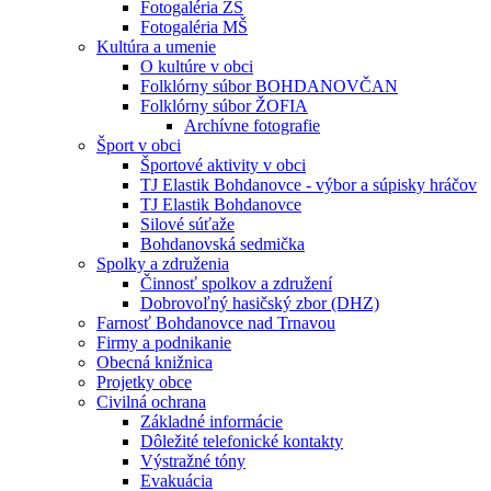
Fotogaléria ZŠ
Fotogaléria MŠ
Kultúra a umenie
O kultúre v obci
Folklórny súbor BOHDANOVČAN
Folklórny súbor ŽOFIA
Archívne fotografie
Šport v obci
Športové aktivity v obci
TJ Elastik Bohdanovce - výbor a súpisky hráčov
TJ Elastik Bohdanovce
Silové súťaže
Bohdanovská sedmička
Spolky a združenia
Činnosť spolkov a združení
Dobrovoľný hasičský zbor (DHZ)
Farnosť Bohdanovce nad Trnavou
Firmy a podnikanie
Obecná knižnica
Projetky obce
Civilná ochrana
Základné informácie
Dôležité telefonické kontakty
Výstražné tóny
Evakuácia