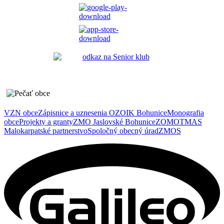
VZN obce
Zápisnice a uznesenia OZ
OIK Bohunice
Monografia
obce
Projekty a granty
ZMO Jaslovské Bohunice
ZOMOT
MAS
Malokarpatské partnerstvo
Spoločný obecný úrad
ZMOS