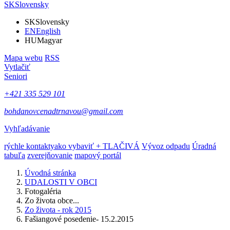
SK
Slovensky
SK
Slovensky
EN
English
HU
Magyar
Mapa webu
RSS
Vytlačiť
Seniori
+421 335 529 101
bohdanovcenadtrnavou@gmail.com
Vyhľadávanie
rýchle kontakty
ako vybaviť + TLAČIVÁ
Vývoz odpadu
Úradná
tabuľa
zverejňovanie
mapový portál
Úvodná stránka
UDALOSTI V OBCI
Fotogaléria
Zo života obce...
Zo života - rok 2015
Fašiangové posedenie- 15.2.2015