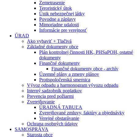
Zemetrasenie
Teroristický útok
Únik nebezpečnej látky
Povodne a záplavy
Mimoriadne udalosti
Informácie pre verejnosť
ÚRAD
Ako vybaviť + Tlačivá
Základné dokumenty obce
Plán kontrolnej činnosti HK, PHSaPOH, ostatné
dokumenty
Finančné dokumenty
Finančné dokumenty obce - archív
Územné plány a zmeny plánov
Protispoločenská smernica
Vývoz odpadu a harmonogram vývozu odpadu
Interný sadzobník poplatkov
Prevencia pred požiarmi
Zverejňovanie
ÚRADNÁ TABUĽA
Zverejňované zmluvy, faktúry a objednávky
Verejné obstarávanie
Ochrana osobných údajov
SAMOSPRÁVA
Starosta obce