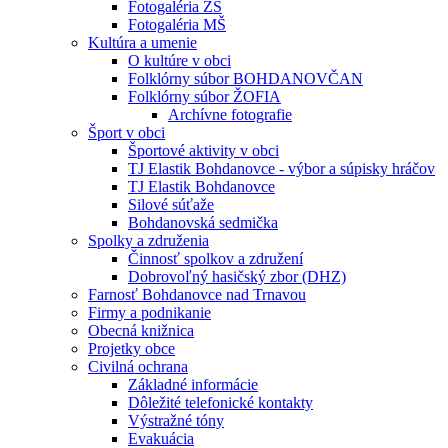
Fotogaléria ZŠ
Fotogaléria MŠ
Kultúra a umenie
O kultúre v obci
Folklórny súbor BOHDANOVČAN
Folklórny súbor ŽOFIA
Archívne fotografie
Šport v obci
Športové aktivity v obci
TJ Elastik Bohdanovce - výbor a súpisky hráčov
TJ Elastik Bohdanovce
Silové súťaže
Bohdanovská sedmička
Spolky a združenia
Činnosť spolkov a združení
Dobrovoľný hasičský zbor (DHZ)
Farnosť Bohdanovce nad Trnavou
Firmy a podnikanie
Obecná knižnica
Projetky obce
Civilná ochrana
Základné informácie
Dôležité telefonické kontakty
Výstražné tóny
Evakuácia