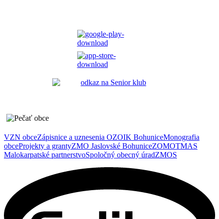
VZN obce
Zápisnice a uznesenia OZ
OIK Bohunice
Monografia
obce
Projekty a granty
ZMO Jaslovské Bohunice
ZOMOT
MAS
Malokarpatské partnerstvo
Spoločný obecný úrad
ZMOS