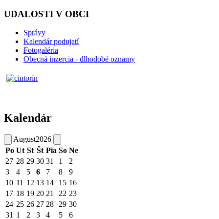
UDALOSTI V OBCI
Správy
Kalendár podujatí
Fotogaléria
Obecná inzercia - dlhodobé oznamy
Kalendár
August
2026
Po
Ut
St
Št
Pia
So
Ne
27
28
29
30
31
1
2
3
4
5
6
7
8
9
10
11
12
13
14
15
16
17
18
19
20
21
22
23
24
25
26
27
28
29
30
31
1
2
3
4
5
6