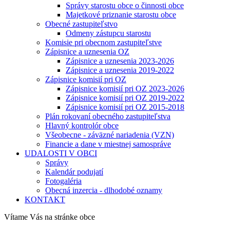
Správy starostu obce o činnosti obce
Majetkové priznanie starostu obce
Obecné zastupiteľstvo
Odmeny zástupcu starostu
Komisie pri obecnom zastupiteľstve
Zápisnice a uznesenia OZ
Zápisnice a uznesenia 2023-2026
Zápisnice a uznesenia 2019-2022
Zápisnice komisií pri OZ
Zápisnice komisií pri OZ 2023-2026
Zápisnice komisií pri OZ 2019-2022
Zápisnice komisií pri OZ 2015-2018
Plán rokovaní obecného zastupiteľstva
Hlavný kontrolór obce
Všeobecne - záväzné nariadenia (VZN)
Financie a dane v miestnej samospráve
UDALOSTI V OBCI
Správy
Kalendár podujatí
Fotogaléria
Obecná inzercia - dlhodobé oznamy
KONTAKT
Vítame Vás na stránke obce