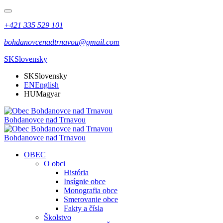
+421 335 529 101
bohdanovcenadtrnavou@gmail.com
SK
Slovensky
SK
Slovensky
EN
English
HU
Magyar
Bohdanovce nad Trnavou
Bohdanovce nad Trnavou
OBEC
O obci
História
Insígnie obce
Monografia obce
Smerovanie obce
Fakty a čísla
Školstvo