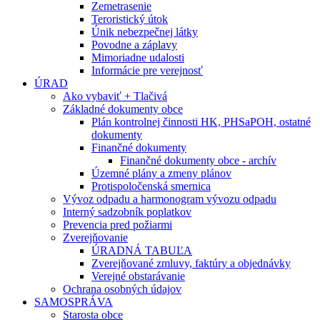
Zemetrasenie
Teroristický útok
Únik nebezpečnej látky
Povodne a záplavy
Mimoriadne udalosti
Informácie pre verejnosť
ÚRAD
Ako vybaviť + Tlačivá
Základné dokumenty obce
Plán kontrolnej činnosti HK, PHSaPOH, ostatné
dokumenty
Finančné dokumenty
Finančné dokumenty obce - archív
Územné plány a zmeny plánov
Protispoločenská smernica
Vývoz odpadu a harmonogram vývozu odpadu
Interný sadzobník poplatkov
Prevencia pred požiarmi
Zverejňovanie
ÚRADNÁ TABUĽA
Zverejňované zmluvy, faktúry a objednávky
Verejné obstarávanie
Ochrana osobných údajov
SAMOSPRÁVA
Starosta obce