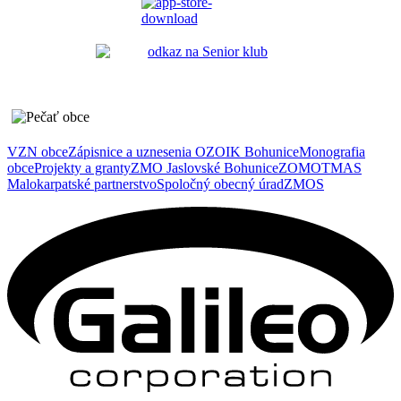
VZN obce
Zápisnice a uznesenia OZ
OIK Bohunice
Monografia
obce
Projekty a granty
ZMO Jaslovské Bohunice
ZOMOT
MAS
Malokarpatské partnerstvo
Spoločný obecný úrad
ZMOS