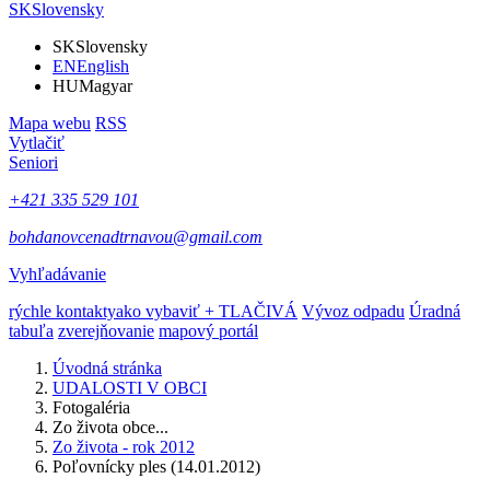
SK
Slovensky
SK
Slovensky
EN
English
HU
Magyar
Mapa webu
RSS
Vytlačiť
Seniori
+421 335 529 101
bohdanovcenadtrnavou@gmail.com
Vyhľadávanie
rýchle kontakty
ako vybaviť + TLAČIVÁ
Vývoz odpadu
Úradná
tabuľa
zverejňovanie
mapový portál
Úvodná stránka
UDALOSTI V OBCI
Fotogaléria
Zo života obce...
Zo života - rok 2012
Poľovnícky ples (14.01.2012)