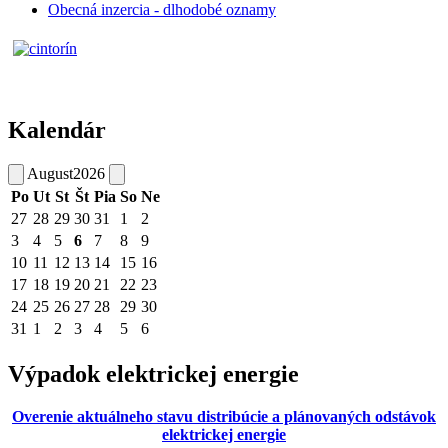
Obecná inzercia - dlhodobé oznamy
Kalendár
August
2026
Po
Ut
St
Št
Pia
So
Ne
27
28
29
30
31
1
2
3
4
5
6
7
8
9
10
11
12
13
14
15
16
17
18
19
20
21
22
23
24
25
26
27
28
29
30
31
1
2
3
4
5
6
Výpadok elektrickej energie
Overenie aktuálneho stavu distribúcie a plánovaných odstávok
elektrickej energie