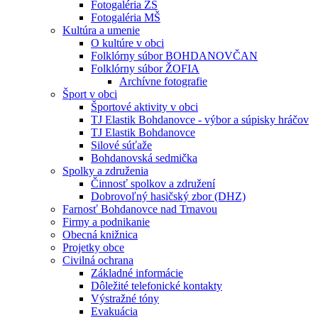
Fotogaléria ZŠ
Fotogaléria MŠ
Kultúra a umenie
O kultúre v obci
Folklórny súbor BOHDANOVČAN
Folklórny súbor ŽOFIA
Archívne fotografie
Šport v obci
Športové aktivity v obci
TJ Elastik Bohdanovce - výbor a súpisky hráčov
TJ Elastik Bohdanovce
Silové súťaže
Bohdanovská sedmička
Spolky a združenia
Činnosť spolkov a združení
Dobrovoľný hasičský zbor (DHZ)
Farnosť Bohdanovce nad Trnavou
Firmy a podnikanie
Obecná knižnica
Projetky obce
Civilná ochrana
Základné informácie
Dôležité telefonické kontakty
Výstražné tóny
Evakuácia