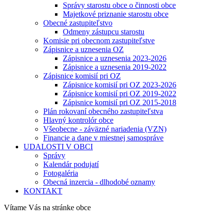
Správy starostu obce o činnosti obce
Majetkové priznanie starostu obce
Obecné zastupiteľstvo
Odmeny zástupcu starostu
Komisie pri obecnom zastupiteľstve
Zápisnice a uznesenia OZ
Zápisnice a uznesenia 2023-2026
Zápisnice a uznesenia 2019-2022
Zápisnice komisií pri OZ
Zápisnice komisií pri OZ 2023-2026
Zápisnice komisií pri OZ 2019-2022
Zápisnice komisií pri OZ 2015-2018
Plán rokovaní obecného zastupiteľstva
Hlavný kontrolór obce
Všeobecne - záväzné nariadenia (VZN)
Financie a dane v miestnej samospráve
UDALOSTI V OBCI
Správy
Kalendár podujatí
Fotogaléria
Obecná inzercia - dlhodobé oznamy
KONTAKT
Vítame Vás na stránke obce