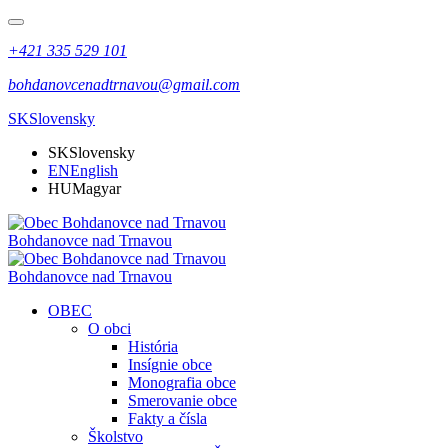
+421 335 529 101
bohdanovcenadtrnavou@gmail.com
SK
Slovensky
SK
Slovensky
EN
English
HU
Magyar
Bohdanovce nad Trnavou
Bohdanovce nad Trnavou
OBEC
O obci
História
Insígnie obce
Monografia obce
Smerovanie obce
Fakty a čísla
Školstvo