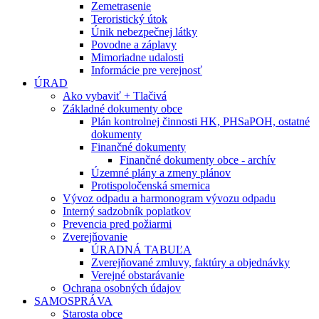
Zemetrasenie
Teroristický útok
Únik nebezpečnej látky
Povodne a záplavy
Mimoriadne udalosti
Informácie pre verejnosť
ÚRAD
Ako vybaviť + Tlačivá
Základné dokumenty obce
Plán kontrolnej činnosti HK, PHSaPOH, ostatné
dokumenty
Finančné dokumenty
Finančné dokumenty obce - archív
Územné plány a zmeny plánov
Protispoločenská smernica
Vývoz odpadu a harmonogram vývozu odpadu
Interný sadzobník poplatkov
Prevencia pred požiarmi
Zverejňovanie
ÚRADNÁ TABUĽA
Zverejňované zmluvy, faktúry a objednávky
Verejné obstarávanie
Ochrana osobných údajov
SAMOSPRÁVA
Starosta obce