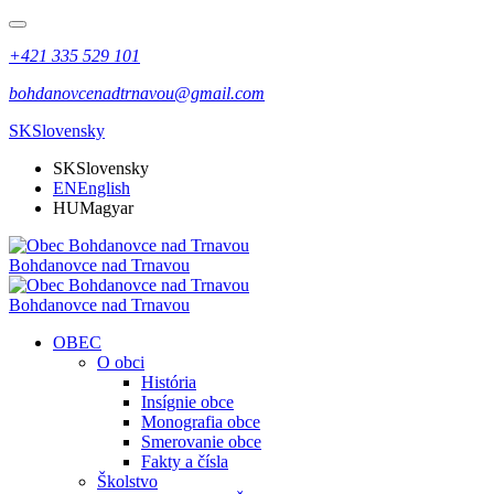
+421 335 529 101
bohdanovcenadtrnavou@gmail.com
SK
Slovensky
SK
Slovensky
EN
English
HU
Magyar
Bohdanovce nad Trnavou
Bohdanovce nad Trnavou
OBEC
O obci
História
Insígnie obce
Monografia obce
Smerovanie obce
Fakty a čísla
Školstvo