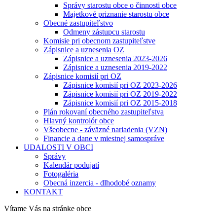
Správy starostu obce o činnosti obce
Majetkové priznanie starostu obce
Obecné zastupiteľstvo
Odmeny zástupcu starostu
Komisie pri obecnom zastupiteľstve
Zápisnice a uznesenia OZ
Zápisnice a uznesenia 2023-2026
Zápisnice a uznesenia 2019-2022
Zápisnice komisií pri OZ
Zápisnice komisií pri OZ 2023-2026
Zápisnice komisií pri OZ 2019-2022
Zápisnice komisií pri OZ 2015-2018
Plán rokovaní obecného zastupiteľstva
Hlavný kontrolór obce
Všeobecne - záväzné nariadenia (VZN)
Financie a dane v miestnej samospráve
UDALOSTI V OBCI
Správy
Kalendár podujatí
Fotogaléria
Obecná inzercia - dlhodobé oznamy
KONTAKT
Vítame Vás na stránke obce