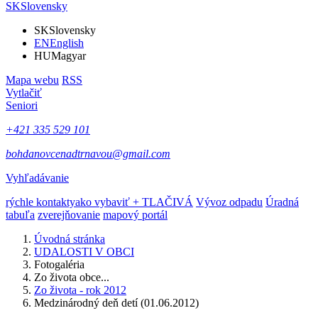
SK
Slovensky
SK
Slovensky
EN
English
HU
Magyar
Mapa webu
RSS
Vytlačiť
Seniori
+421 335 529 101
bohdanovcenadtrnavou@gmail.com
Vyhľadávanie
rýchle kontakty
ako vybaviť + TLAČIVÁ
Vývoz odpadu
Úradná
tabuľa
zverejňovanie
mapový portál
Úvodná stránka
UDALOSTI V OBCI
Fotogaléria
Zo života obce...
Zo života - rok 2012
Medzinárodný deň detí (01.06.2012)