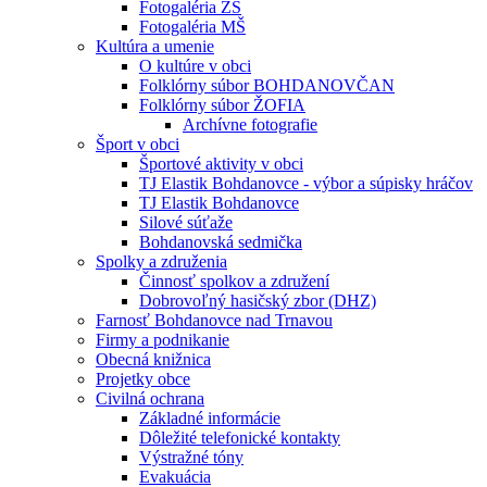
Fotogaléria ZŠ
Fotogaléria MŠ
Kultúra a umenie
O kultúre v obci
Folklórny súbor BOHDANOVČAN
Folklórny súbor ŽOFIA
Archívne fotografie
Šport v obci
Športové aktivity v obci
TJ Elastik Bohdanovce - výbor a súpisky hráčov
TJ Elastik Bohdanovce
Silové súťaže
Bohdanovská sedmička
Spolky a združenia
Činnosť spolkov a združení
Dobrovoľný hasičský zbor (DHZ)
Farnosť Bohdanovce nad Trnavou
Firmy a podnikanie
Obecná knižnica
Projetky obce
Civilná ochrana
Základné informácie
Dôležité telefonické kontakty
Výstražné tóny
Evakuácia