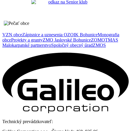
VZN obce
Zápisnice a uznesenia OZ
OIK Bohunice
Monografia
obce
Projekty a granty
ZMO Jaslovské Bohunice
ZOMOT
MAS
Malokarpatské partnerstvo
Spoločný obecný úrad
ZMOS
Technický prevádzkovateľ: